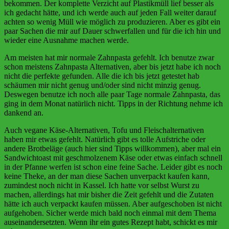
bekommen. Der komplette Verzicht auf Plastikmüll lief besser als
ich gedacht hätte, und ich werde auch auf jeden Fall weiter darauf
achten so wenig Müll wie möglich zu produzieren. Aber es gibt ein
paar Sachen die mir auf Dauer schwerfallen und für die ich hin und
wieder eine Ausnahme machen werde.
Am meisten hat mir normale Zahnpasta gefehlt. Ich benutze zwar
schon meistens Zahnpasta Alternativen, aber bis jetzt habe ich noch
nicht die perfekte gefunden. Alle die ich bis jetzt getestet hab
schäumen mir nicht genug und/oder sind nicht minzig genug.
Deswegen benutze ich noch alle paar Tage normale Zahnpasta, das
ging in dem Monat natürlich nicht. Tipps in der Richtung nehme ich
dankend an.
Auch vegane Käse-Alternativen, Tofu und Fleischalternativen
haben mir etwas gefehlt. Natürlich gibt es tolle Aufstriche oder
andere Brotbeläge (auch hier sind Tipps willkommen), aber mal ein
Sandwichtoast mit geschmolzenem Käse oder etwas einfach schnell
in der Pfanne werfen ist schon eine feine Sache. Leider gibt es noch
keine Theke, an der man diese Sachen unverpackt kaufen kann,
zumindest noch nicht in Kassel. Ich hatte vor selbst Wurst zu
machen, allerdings hat mir bisher die Zeit gefehlt und die Zutaten
hätte ich auch verpackt kaufen müssen. Aber aufgeschoben ist nicht
aufgehoben. Sicher werde mich bald noch einmal mit dem Thema
auseinandersetzten. Wenn ihr ein gutes Rezept habt, schickt es mir