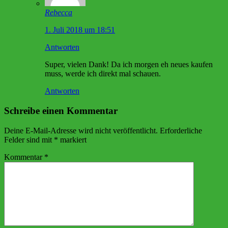
Rebecca
1. Juli 2018 um 18:51
Antworten
Super, vielen Dank! Da ich morgen eh neues kaufen
muss, werde ich direkt mal schauen.
Antworten
Schreibe einen Kommentar
Deine E-Mail-Adresse wird nicht veröffentlicht.
Erforderliche
Felder sind mit
*
markiert
Kommentar
*