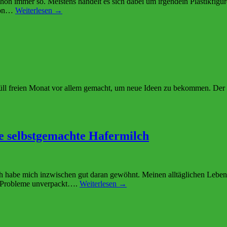
chon immer so. Meistens handelt es sich dabei um irgendein Plastikfig
 von…
Weiterlesen →
l freien Monat vor allem gemacht, um neue Ideen zu bekommen. Der komp
e selbstgemachte Hafermilch
ich habe mich inzwischen gut daran gewöhnt. Meinen alltäglichen Lebens
e Probleme unverpackt….
Weiterlesen →