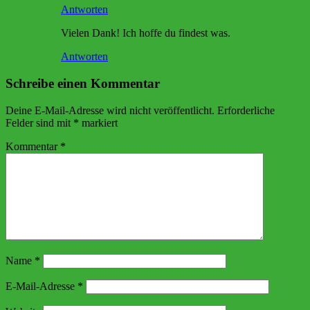
Antworten
Vielen Dank! Ich hoffe du findest was.
Antworten
Schreibe einen Kommentar
Deine E-Mail-Adresse wird nicht veröffentlicht.
Erforderliche
Felder sind mit
*
markiert
Kommentar
*
Name
*
E-Mail-Adresse
*