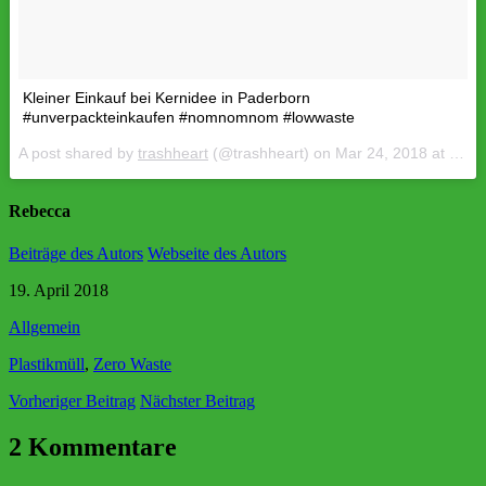
Kleiner Einkauf bei Kernidee in Paderborn
#unverpackteinkaufen #nomnomnom #lowwaste
A post shared by
trashheart
(@trashheart) on
Mar 24, 2018 at 2:03pm PDT
Rebecca
Beiträge des Autors
Webseite des Autors
19. April 2018
Allgemein
Plastikmüll
,
Zero Waste
Vorheriger Beitrag
Nächster Beitrag
2 Kommentare