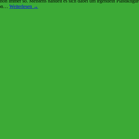
chon immer so. Meistens handelt es sich dabei um irgendein Plastikfig
 von…
Weiterlesen →